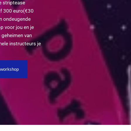
 striptease
naf 300 euro(€30
 en ondeugende
p voor jou en je
de geheimen van
nele instructeurs je
e workshop