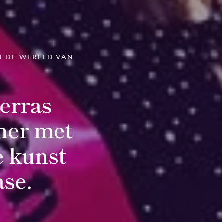
N DE WERELD VAN
erras
tner met
e kunst
ase.