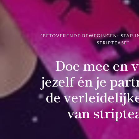
“BETOVERENDE BEWEGINGEN: STAP I
STRIPTEASE”
Doe mee en v
jezelf én je par
de verleidelijk
van stripte